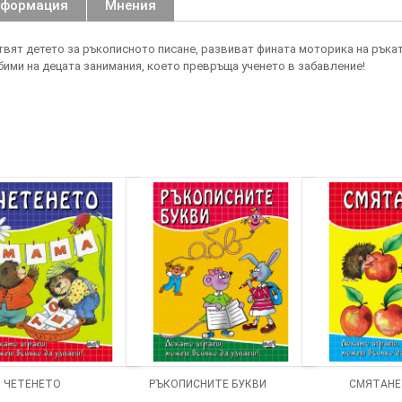
нформация
Мнения
твят детето за ръкописното писане, развиват фината моторика на ръка
бими на децата занимания, което превръща ученето в забавление!
ЧЕТЕНЕТО
РЪКОПИСНИТЕ БУКВИ
СМЯТАН