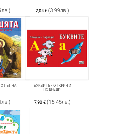
9лв.)
(3.99лв.)
2,04 €
ВОТЪТ НА
БУКВИТЕ • ОТКРИЙ И
ПОДРЕДИ!
1лв.)
(15.45лв.)
7,90 €