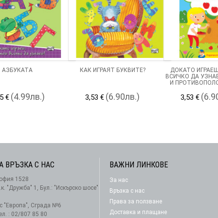
АЗБУКАТА
КАК ИГРАЯТ БУКВИТЕ?
ДОКАТО ИГРАЕ
ВСИЧКО ДА УЗНА
И ПРОТИВОПОЛ
(4.99лв.)
(6.90лв.)
(6.9
5 €
3,53 €
3,53 €
А ВРЪЗКА С НАС
ВАЖНИ ЛИНКОВЕ
офия 1528
За нас
АБОНАМЕНТ
.к. "Дружба" 1, Бул.: "Искърско шосе"
Връзка с нас
Права за ползване
-с "Европа", Сграда №6
Доставка и плащане
ел. : 02/807 85 80