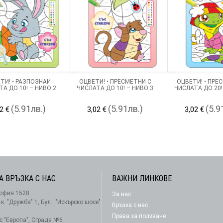
ТИ! • РАЗПОЗНАЙ
ОЦВЕТИ! • ПРЕСМЕТНИ С
ОЦВЕТИ! • ПРЕ
А ДО 10! – НИВО 2
ЧИСЛАТА ДО 10! – НИВО 3
ЧИСЛАТА ДО 20!
(5.91лв.)
(5.91лв.)
(5.9
2 €
3,02 €
3,02 €
А ВРЪЗКА С НАС
ВАЖНИ ЛИНКОВЕ
офия 1528
За нас
АБОНАМЕНТ
.к. "Дружба" 1, Бул.: "Искърско шосе"
Връзка с нас
Права за ползване
-с "Европа", Сграда №6