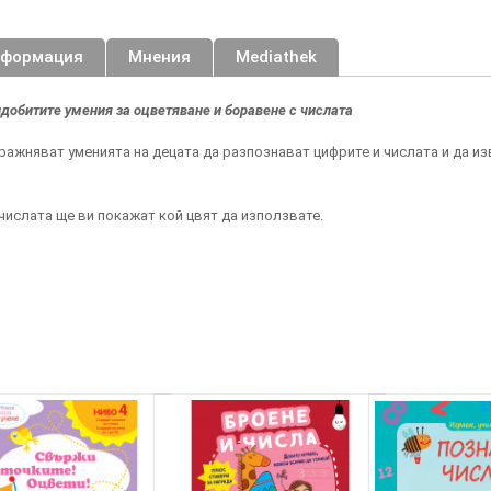
нформация
Мнения
Mediathek
идобитите умения за оцветяване и боравене с числата
ражняват уменията на децата да разпознават цифрите и числата и да 
 числата ще ви покажат кой цвят да използвате.