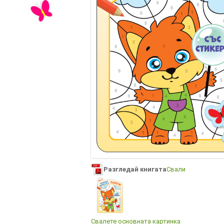
Разгледай книгата
Свали
Свалете основната картинка