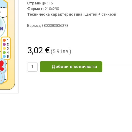
Страници:
16
Формат:
210х290
Техническа характеристика:
цветни + стикери
Баркод 3800083836278
3,02 €
(5.91лв.)
Добави в количката