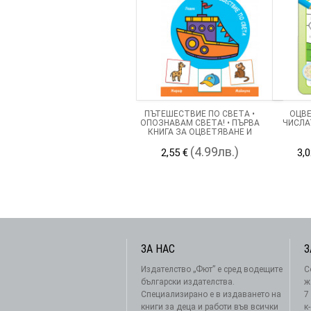
ПЪТЕШЕСТВИЕ ПО СВЕТА •
ОЦВЕ
ОПОЗНАВАМ СВЕТА! • ПЪРВА
ЧИСЛАТ
КНИГА ЗА ОЦВЕТЯВАНЕ И
ИГРИ СЪС СТИКЕРИ
(4.99лв.)
2,55 €
3,0
ЗА НАС
З
Издателство „Фют” е сред водещите
С
български издателства.
ж
Специализирано е в издаването на
7
книги за деца и работи във всички
к