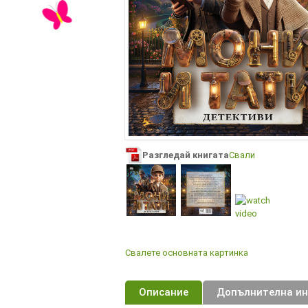
Разгледай книгата
Свали
Свалете основната картинка
Описание
Допълнителна и