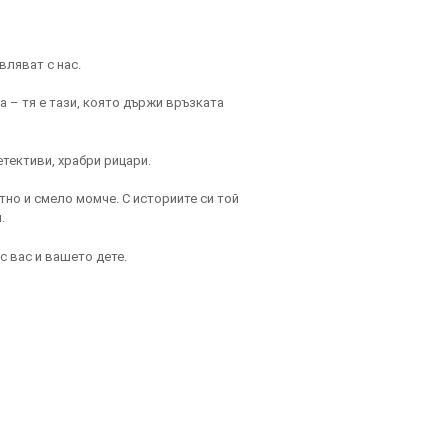
вляват с нас.
а – тя е тази, която държи връзката
тективи, храбри рицари.
тно и смело момче. С историите си той
.
с вас и вашето дете.