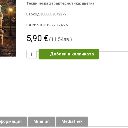
Техническа характеристика:
цветна
Баркод 3800083842279
ISBN:
978-619-270-246-5
5,90 €
(11.54лв.)
Добави в количката
нформация
Мнения
Mediathek