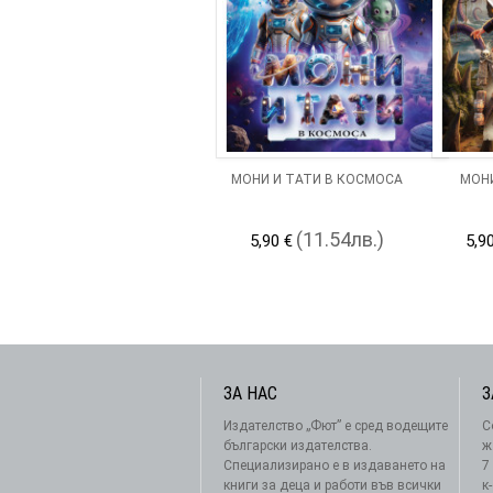
МОНИ И ТАТИ В КОСМОСА
МОНИ
(11.54лв.)
5,90 €
5,9
ЗА НАС
З
Издателство „Фют” е сред водещите
С
български издателства.
ж
Специализирано е в издаването на
7
книги за деца и работи във всички
к