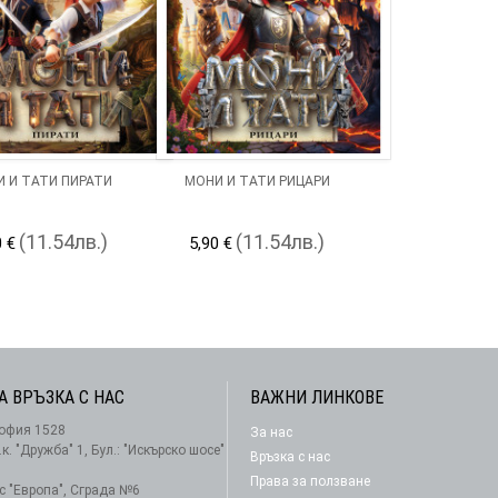
 И ТАТИ ПИРАТИ
МОНИ И ТАТИ РИЦАРИ
(11.54лв.)
(11.54лв.)
0 €
5,90 €
А ВРЪЗКА С НАС
ВАЖНИ ЛИНКОВЕ
офия 1528
За нас
АБОНАМЕНТ
.к. "Дружба" 1, Бул.: "Искърско шосе"
Връзка с нас
Права за ползване
-с "Европа", Сграда №6