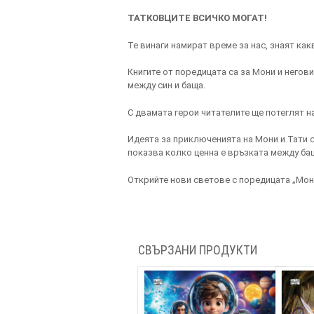
ТАТКОВЦИТЕ ВСИЧКО МОГАТ!
Те винаги намират време за нас, знаят как
Книгите от поредицата са за Мони и негови
между син и баща.
С двамата герои читателите ще потеглят н
Идеята за приключенията на Мони и Тати с
показва колко ценна е връзката между бащ
Открийте нови светове с поредицата „Мони
СВЪРЗАНИ ПРОДУКТИ