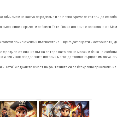
во обичаме и на какво се радваме и по всяко време са готови да се заба
я смел, силен, сръчен и забавен Тати. Всяка история е разказана от Мам
а големи приключенски пътешествия – ще бъдат пирати и астронавти, де
е е родила от личния път на автора като син на моряк и баща на любопи
а и син и как споделените истории могат да топлят сърцата им завинаги
 и Тати“ и вдъхнете живот на фантазията си за безкрайни приключения 