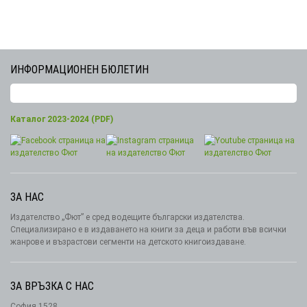
ИНФОРМАЦИОНЕН БЮЛЕТИН
Каталог 2023-2024 (PDF)
ЗА НАС
Издателство „Фют” е сред водещите български издателства.
Специализирано е в издаването на книги за деца и работи във всички
жанрове и възрастови сегменти на детското книгоиздаване.
ЗА ВРЪЗКА С НАС
София 1528