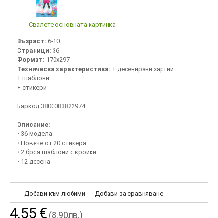
Свалете основната картинка
Възраст:
6-10
Страници:
36
Формат:
170х297
Техническа характеристика:
+ десенирани хартии
+ шаблони
+ стикери
Баркод 3800083822974
Описание:
• 36 модела
• Повече от 20 стикера
• 2 броя шаблони с кройки
• 12 десена
Добави към любими
Добави за сравняване
4,55 €
(8.90лв.)