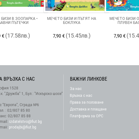
 БИЗИ В ЗООПАРКА •
МЕЧЕТО БИЗИ И ПЪТЯТ НА
МЕЧЕТО БИЗИ 
БАВНИ ПЪТЕЧКИ
БОКЛУКА
ПЛУВЕН БА
(17.58лв.)
(15.45лв.)
(15.
9 €
7,90 €
7,90 €
А ВРЪЗКА С НАС
ВАЖНИ ЛИНКОВЕ
офия 1528
За нас
АБОНАМЕНТ
.к. "Дружба" 1, Бул.: "Искърско шосе"
Връзка с нас
Права за ползване
-с "Европа", Сграда №6
Доставка и плащане
ел. : 02/807 85 80
акс: 02/807 85 88
Платформа за ОРС
-mail:
izdatelstvo@fiut.bg
-maii:
prodajbi@fiut.bg