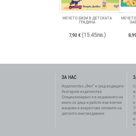
МЕЧЕТО БИЗИ В ДЕТСКАТА
МЕЧЕТО
ГРАДИНА
ЗА
(15.45лв.)
7,90 €
8,9
ЗА НАС
З
Издателство „Фют” е сред водещите
С
български издателства.
ж
Специализирано е в издаването на
7
книги за деца и работи във всички
к
жанрове и възрастови сегменти на
Т
детското книгоиздаване.
Ф
e
e