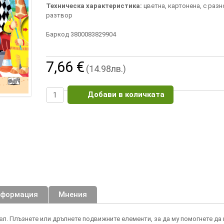
Техническа характеристика:
цветна, картонена, с раз
разтвор
Баркод 3800083829904
7,66 €
(14.98лв.)
Добави в количката
нформация
Мнения
л. Плъзнете или дръпнете подвижните елементи, за да му помогнете да 