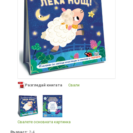
Разгледай книгата
Свали
Свалете основната картинка
Възраст:
2-4