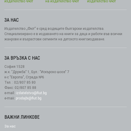
ЗА НАС
Издателство „Фют” е сред водещите български издателства.
Специализирано е в издаването на книги за деца и работи във всички
жанрове и възрастови сегменти на детското книгоиздаване.
ЗА ВРЪЗКА С НАС
София 1528
ж.к. "Дружба" 1, Бул.: "Искърско шосе" 7
к-с "Европа", Сграда №6
Тел. : 02/807 85 80
Факс: 02/807 85 88
e-mail:
izdatelstvo@fiut.bg
e-maii:
prodajbi@fiut.bg
ВАЖНИ ЛИНКОВЕ
За нас