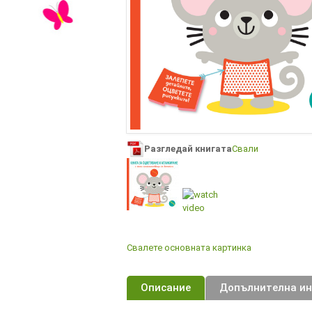
Разгледай книгата
Свали
Свалете основната картинка
Описание
Допълнителна и