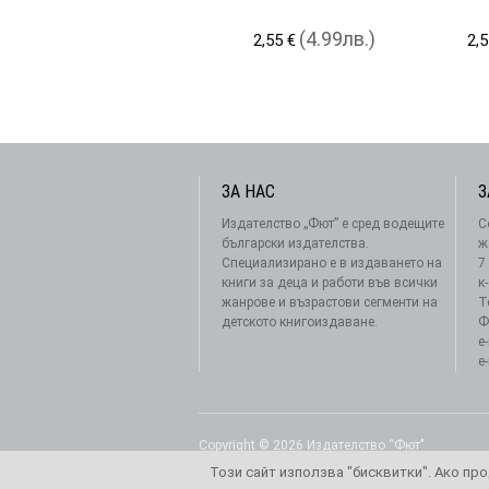
(4.99лв.)
2,55 €
2,5
ЗА НАС
З
Издателство „Фют” е сред водещите
С
български издателства.
ж
Специализирано е в издаването на
7
книги за деца и работи във всички
к
жанрове и възрастови сегменти на
Т
детското книгоиздаване.
Ф
e
e
Copyright © 2026 Издателство “Фют"
Този сайт използва "бисквитки". Ако про