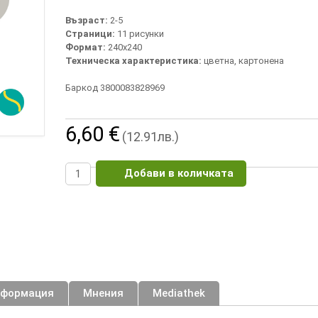
Възраст:
2-5
Страници:
11 рисунки
Формат:
240х240
Техническа характеристика:
цветна, картонена
Баркод 3800083828969
6,60 €
(12.91лв.)
Добави в количката
нформация
Мнения
Mediathek