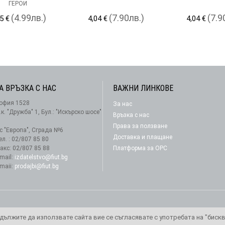
ГЕРОИ
(4.99лв.)
(7.90лв.)
(7.9
5 €
4,04 €
4,04 €
А ВРЪЗКА С НАС
ВАЖНИ ЛИНКОВЕ
офия 1528
За нас
АБОНАМЕНТ
.к. "Дружба" 1, Бул.: "Искърско шосе"
Връзка с нас
Права за ползване
-с "Европа", Сграда №6
Доставка и плащане
ел. : 02/807 85 80
акс: 02/807 85 88
Платформа за ОРС
-mail:
izdatelstvo@fiut.bg
-maii:
prodajbi@fiut.bg
дължите да използвате сайта вие се съгласявате с употребата на "биск