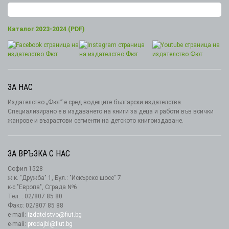
Каталог 2023-2024 (PDF)
ЗА НАС
Издателство „Фют” е сред водещите български издателства.
Специализирано е в издаването на книги за деца и работи във всички
жанрове и възрастови сегменти на детското книгоиздаване.
ЗА ВРЪЗКА С НАС
София 1528
ж.к. "Дружба" 1, Бул.: "Искърско шосе" 7
к-с "Европа", Сграда №6
Тел. : 02/807 85 80
Факс: 02/807 85 88
e-mail:
izdatelstvo@fiut.bg
e-maii:
prodajbi@fiut.bg