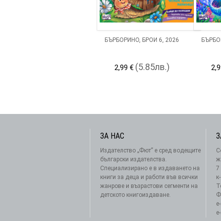
БЪРБОРИНО, БРОЙ 6, 2026
БЪРБОР
(5.85лв.)
2,99 €
2,9
ЗА НАС
З
Издателство „Фют” е сред водещите
С
български издателства.
ж
Специализирано е в издаването на
7
книги за деца и работи във всички
к
жанрове и възрастови сегменти на
Т
детското книгоиздаване.
Ф
e
e