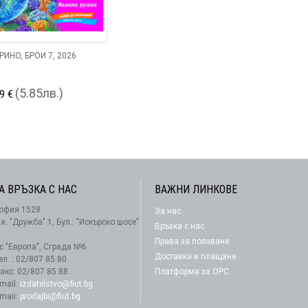
ИНО, БРОЙ 7, 2026
(5.85лв.)
9 €
А ВРЪЗКА С НАС
ВАЖНИ ЛИНКОВЕ
офия 1528
За нас
АБОНАМЕНТ
.к. "Дружба" 1, Бул.: "Искърско шосе"
Връзка с нас
Права за ползване
-с "Европа", Сграда №6
Доставка и плащане
ел. : 02/807 85 80
акс: 02/807 85 88
Платформа за ОРС
-mail:
izdatelstvo@fiut.bg
-maii:
prodajbi@fiut.bg