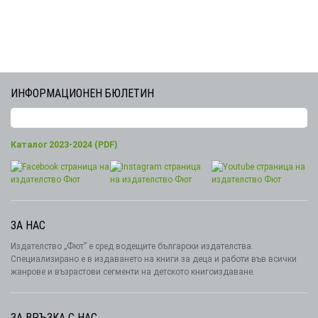
ИНФОРМАЦИОНЕН БЮЛЕТИН
Каталог 2023-2024 (PDF)
ЗА НАС
Издателство „Фют” е сред водещите български издателства.
Специализирано е в издаването на книги за деца и работи във всички
жанрове и възрастови сегменти на детското книгоиздаване.
ЗА ВРЪЗКА С НАС