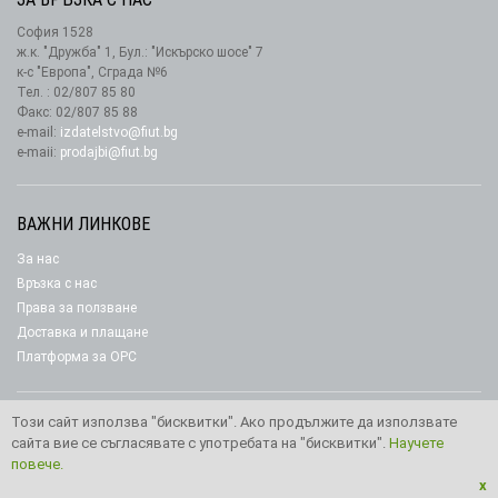
София 1528
ж.к. "Дружба" 1, Бул.: "Искърско шосе" 7
к-с "Европа", Сграда №6
Тел. : 02/807 85 80
Факс: 02/807 85 88
e-mail:
izdatelstvo@fiut.bg
e-maii:
prodajbi@fiut.bg
ВАЖНИ ЛИНКОВЕ
За нас
Връзка с нас
Права за ползване
Доставка и плащане
Платформа за ОРС
Този сайт използва "бисквитки". Ако продължите да използвате
сайта вие се съгласявате с употребата на "бисквитки".
Научете
Copyright © 2026 Издателство “Фют"
повече.
x