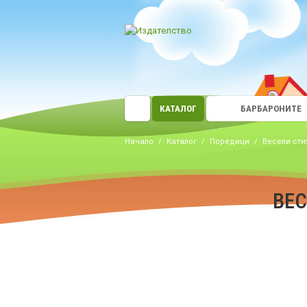
КАТАЛОГ
БАРБАРОНИТЕ
Начало
/
Каталог
/
Поредици
/
Весели сти
ВЕ