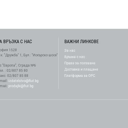
А ВРЪЗКА С НАС
ВАЖНИ ЛИНКОВЕ
офия 1528
За нас
АБОНАМЕНТ
.к. "Дружба" 1, Бул.: "Искърско шосе"
Връзка с нас
Права за ползване
-с "Европа", Сграда №6
Доставка и плащане
ел. : 02/807 85 80
акс: 02/807 85 88
Платформа за ОРС
-mail:
izdatelstvo@fiut.bg
-maii:
prodajbi@fiut.bg