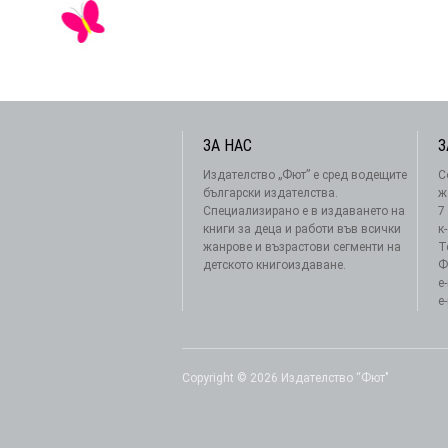
ЗА НАС
З
Издателство „Фют” е сред водещите
С
български издателства.
ж
Специализирано е в издаването на
7
книги за деца и работи във всички
к
жанрове и възрастови сегменти на
Т
детското книгоиздаване.
Ф
e
e
Copyright © 2026 Издателство “Фют"