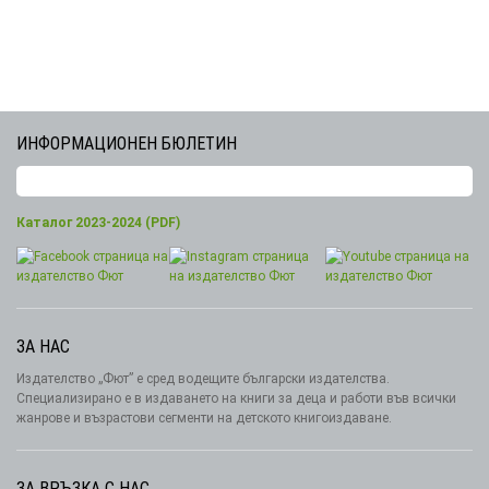
ИНФОРМАЦИОНЕН БЮЛЕТИН
Каталог 2023-2024 (PDF)
ЗА НАС
Издателство „Фют” е сред водещите български издателства.
Специализирано е в издаването на книги за деца и работи във всички
жанрове и възрастови сегменти на детското книгоиздаване.
ЗА ВРЪЗКА С НАС