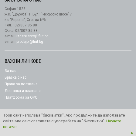
София 1528
ж.к. "Дружба" 1, Бул.: "Искърско шосе" 7
к-с "Европа", Сграда №6
Тел. : 02/807 85 80
Факс: 02/807 85 88
e-mail:
izdatelstvo@fiut.bg
e-maii:
prodajbi@fiut.bg
ВАЖНИ ЛИНКОВЕ
За нас
Връзка с нас
Права за ползване
Доставка и плащане
Платформа за ОРС
Този сайт използва "бисквитки". Ако продължите да използвате
сайта вие се съгласявате с употребата на "бисквитки".
Научете
Copyright © 2026 Издателство “Фют"
повече.
x