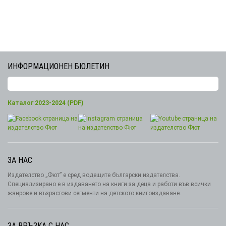
ИНФОРМАЦИОНЕН БЮЛЕТИН
Каталог 2023-2024 (PDF)
ЗА НАС
Издателство „Фют” е сред водещите български издателства.
Специализирано е в издаването на книги за деца и работи във всички
жанрове и възрастови сегменти на детското книгоиздаване.
ЗА ВРЪЗКА С НАС