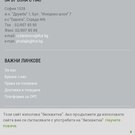
София 1528
ж.к. "Дружба" 1, Бул.: "Искърско шосе" 7
к-с "Европа", Сграда №6
Тел. : 02/807 85 80
Факс: 02/807 85 88
e-mail:
izdatelstvo@fiut.bg
e-maii:
prodajbi@fiut.bg
ВАЖНИ ЛИНКОВЕ
За нас
Връзка с нас
Права за ползване
Доставка и плащане
Платформа за ОРС
Този сайт използва "бисквитки". Ако продължите да използвате
сайта вие се съгласявате с употребата на "бисквитки".
Научете
Copyright © 2026 Издателство “Фют"
повече.
x