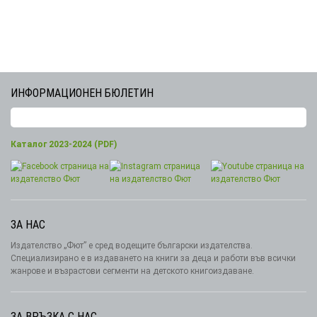
ИНФОРМАЦИОНЕН БЮЛЕТИН
Каталог 2023-2024 (PDF)
ЗА НАС
Издателство „Фют” е сред водещите български издателства.
Специализирано е в издаването на книги за деца и работи във всички
жанрове и възрастови сегменти на детското книгоиздаване.
ЗА ВРЪЗКА С НАС