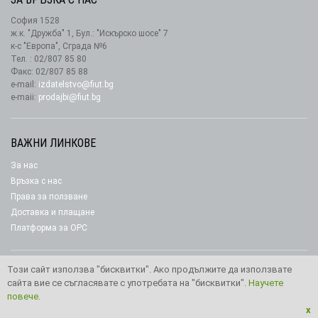
София 1528
ж.к. "Дружба" 1, Бул.: "Искърско шосе" 7
к-с "Европа", Сграда №6
Тел. : 02/807 85 80
Факс: 02/807 85 88
e-mail:
izdatelstvo@fiut.bg
e-maii:
prodajbi@fiut.bg
ВАЖНИ ЛИНКОВЕ
За нас
Връзка с нас
Права за ползване
Доставка и плащане
Платформа за ОРС
Този сайт използва "бисквитки". Ако продължите да използвате
сайта вие се съгласявате с употребата на "бисквитки".
Научете
Copyright © 2026 Издателство “Фют"
повече.
x