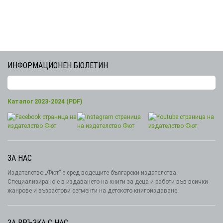
ИНФОРМАЦИОНЕН БЮЛЕТИН
Каталог 2023-2024 (PDF)
ЗА НАС
Издателство „Фют” е сред водещите български издателства.
Специализирано е в издаването на книги за деца и работи във всички
жанрове и възрастови сегменти на детското книгоиздаване.
ЗА ВРЪЗКА С НАС