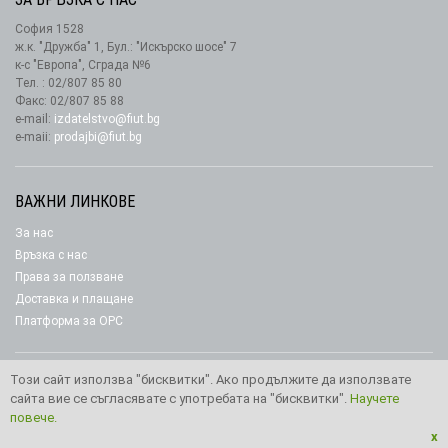
София 1528
ж.к. "Дружба" 1, Бул.: "Искърско шосе" 7
к-с "Европа", Сграда №6
Тел. : 02/807 85 80
Факс: 02/807 85 88
e-mail:
izdatelstvo@fiut.bg
e-maii:
prodajbi@fiut.bg
ВАЖНИ ЛИНКОВЕ
За нас
Връзка с нас
Права за ползване
Доставка и плащане
Платформа за ОРС
Този сайт използва "бисквитки". Ако продължите да използвате
сайта вие се съгласявате с употребата на "бисквитки".
Научете
Copyright © 2026 Издателство “Фют"
повече.
x