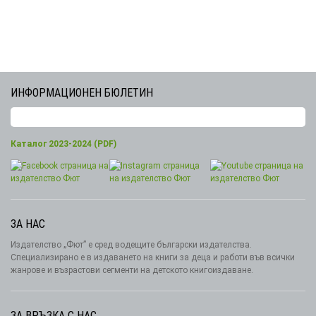
ИНФОРМАЦИОНЕН БЮЛЕТИН
Каталог 2023-2024 (PDF)
ЗА НАС
Издателство „Фют” е сред водещите български издателства.
Специализирано е в издаването на книги за деца и работи във всички
жанрове и възрастови сегменти на детското книгоиздаване.
ЗА ВРЪЗКА С НАС