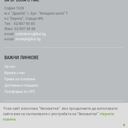
София 1528
ж.к. "Дружба" 1, Бул.: "Искърско шосе" 7
к-с "Европа", Сграда №6
Тел. : 02/807 85 80
Факс: 02/807 85 88
e-mail:
izdatelstvo@fiut.bg
e-maii:
prodajbi@fiut.bg
ВАЖНИ ЛИНКОВЕ
За нас
Връзка с нас
Права за ползване
Доставка и плащане
Платформа за ОРС
Този сайт използва "бисквитки". Ако продължите да използвате
сайта вие се съгласявате с употребата на "бисквитки".
Научете
Copyright © 2026 Издателство “Фют"
повече.
x