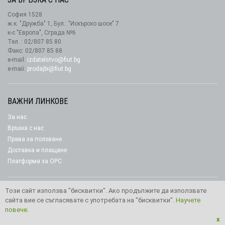
София 1528
ж.к. "Дружба" 1, Бул.: "Искърско шосе" 7
к-с "Европа", Сграда №6
Тел. : 02/807 85 80
Факс: 02/807 85 88
e-mail:
izdatelstvo@fiut.bg
e-maii:
prodajbi@fiut.bg
ВАЖНИ ЛИНКОВЕ
За нас
Връзка с нас
Права за ползване
Доставка и плащане
Платформа за ОРС
Този сайт използва "бисквитки". Ако продължите да използвате
сайта вие се съгласявате с употребата на "бисквитки".
Научете
Copyright © 2026 Издателство “Фют"
повече.
x