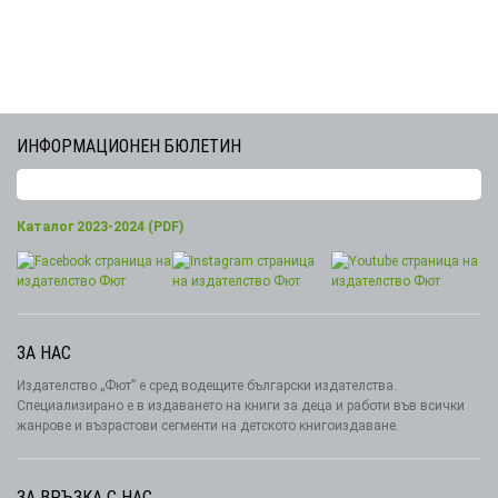
ИНФОРМАЦИОНЕН БЮЛЕТИН
Каталог 2023-2024 (PDF)
ЗА НАС
Издателство „Фют” е сред водещите български издателства.
Специализирано е в издаването на книги за деца и работи във всички
жанрове и възрастови сегменти на детското книгоиздаване.
ЗА ВРЪЗКА С НАС