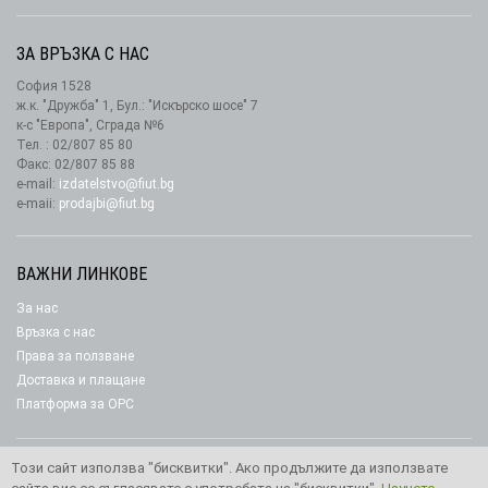
ЗА ВРЪЗКА С НАС
София 1528
ж.к. "Дружба" 1, Бул.: "Искърско шосе" 7
к-с "Европа", Сграда №6
Тел. : 02/807 85 80
Факс: 02/807 85 88
e-mail:
izdatelstvo@fiut.bg
e-maii:
prodajbi@fiut.bg
ВАЖНИ ЛИНКОВЕ
За нас
Връзка с нас
Права за ползване
Доставка и плащане
Платформа за ОРС
Този сайт използва "бисквитки". Ако продължите да използвате