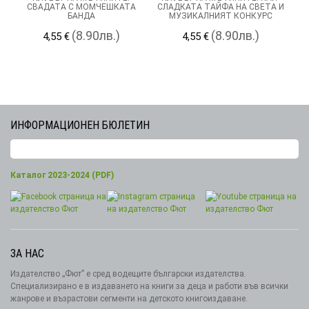
СВАДАТА С МОМЧЕШКАТА
СЛАДКАТА ТАЙФА НА СВЕТА И
БАНДА
МУЗИКАЛНИЯТ КОНКУРС
(8.90лв.)
(8.90лв.)
4,55 €
4,55 €
ИНФОРМАЦИОНЕН БЮЛЕТИН
Каталог 2023-2024 (PDF)
ЗА НАС
Издателство „Фют” е сред водещите български издателства.
Специализирано е в издаването на книги за деца и работи във всички
жанрове и възрастови сегменти на детското книгоиздаване.