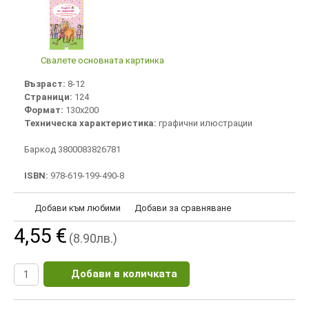
Свалете основната картинка
Възраст:
8-12
Страници:
124
Формат:
130х200
Техническа характеристика:
графични илюстрации
Баркод 3800083826781
ISBN:
978-619-199-490-8
Добави към любими
Добави за сравняване
4,55 €
(8.90лв.)
Добави в количката