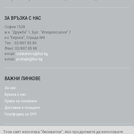
ЗА ВРЪЗКА С НАС
София 1528
ж.к. "Дружба" 1, Бул.: "Искърско шосе" 7
к-с "Европа", Сграда №6
Тел. : 02/807 85 80
Факс: 02/807 85 88
e-mail:
izdatelstvo@fiut.bg
e-maii:
prodajbi@fiut.bg
ВАЖНИ ЛИНКОВЕ
За нас
Връзка с нас
Права за ползване
Доставка и плащане
Платформа за ОРС
Този сайт използва "бисквитки". Ако продължите да използвате