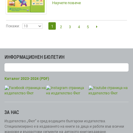
Научете повече
Покажи
1
2
3
4
5
ИНФОРМАЦИОНЕН БЮЛЕТИН
Каталог 2023-2024 (PDF)
ЗА НАС
Издателство „Фют” е сред водещите български издателства.
Специализирано е в издаването на книги за деца и работи във всички
жанрове и възрастови сегменти на детското книгоиздаване.