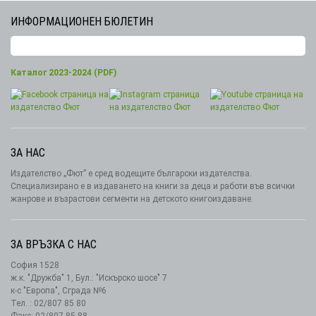
ИНФОРМАЦИОНЕН БЮЛЕТИН
Каталог 2023-2024 (PDF)
ЗА НАС
Издателство „Фют” е сред водещите български издателства.
Специализирано е в издаването на книги за деца и работи във всички
жанрове и възрастови сегменти на детското книгоиздаване.
ЗА ВРЪЗКА С НАС
София 1528
ж.к. "Дружба" 1, Бул.: "Искърско шосе" 7
к-с "Европа", Сграда №6
Тел. : 02/807 85 80