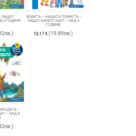
• ЗАЩО?
ЗЕМЯТА – НАШАТА ПЛАНЕТА •
Д 4 ГОДИНИ
ЗАЩО? КАКВО? КАК? – НАД 4
ГОДИНИ
32лв.)
(19.89лв.)
10,17 €
ИРОДАТА •
К? – НАД 4
И
32лв.)