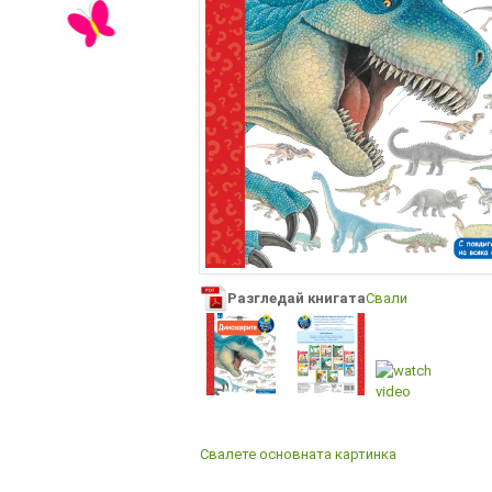
Разгледай книгата
Свали
Свалете основната картинка