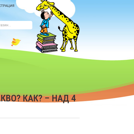
Количка
СТРАЦИЯ
КВО? КАК? – НАД 4