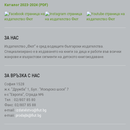
Каталог 2023-2024 (PDF)
ЗА НАС
Издателство „Фют” е сред водещите български издателства.
Специализирано е в издаването на книги за деца и работи във всички
жанрове и възрастови сегменти на детското книгоиздаване.
ЗА ВРЪЗКА С НАС
София 1528
ж.к. "Дружба" 1, Бул.: "Искърско шосе" 7
к-с "Европа", Сграда №6
Тел. : 02/807 85 80
Факс: 02/807 85 88
e-mail:
izdatelstvo@fiut.bg
e-maii:
prodajbi@fiut.bg