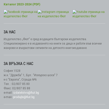
Каталог 2023-2024 (PDF)
ЗА НАС
Издателство „Фют” е сред водещите български издателства.
Специализирано е в издаването на книги за деца и работи във всички
жанрове и възрастови сегменти на детското книгоиздаване.
ЗА ВРЪЗКА С НАС
София 1528
ж.к. "Дружба" 1, Бул.: "Искърско шосе" 7
к-с "Европа", Сграда №6
Тел. : 02/807 85 80
Факс: 02/807 85 88
e-mail:
izdatelstvo@fiut.bg
e-maii:
prodajbi@fiut.bg