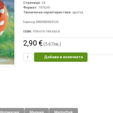
Страници:
24
Формат:
197х241
Техническа характеристика:
цветна
Баркод 3800083829126
ISBN:
978-619-199-643-8
2,90 €
(5.67лв.)
Добави в количката
нформация
Мнения
Mediathek