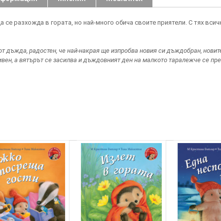
 се разхожда в гората, но най-много обича своите приятели. С тях всич
 от дъжда, радостен, че най-накрая ще изпробва новия си дъждобран, новит
ивен, а вятърът се засилва и дъждовният ден на малкото таралежче се пр