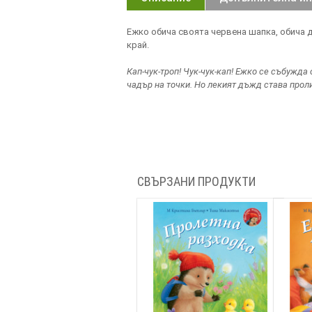
Ежко обича своята червена шапка, обича да
край.
Кап-чук-троп! Чук-чук-кап! Ежко се събужда
чадър на точки. Но лекият дъжд става прол
СВЪРЗАНИ ПРОДУКТИ