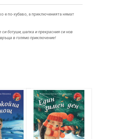
ко е по-хубаво, а приключенията нямат
е си ботуши, шапка и прекрасния си нов
евръща в голямо приключение!