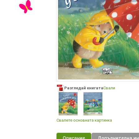
Разгледай книгата
Свали
Свалете основната картинка
Описание
Допълнителна и