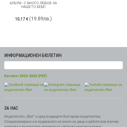
АЛБУМ - С МНОГО ЛЮБОВ ЗА
НАШЕТО БЕБЕ!
(19.89лв.)
10,17 €
ИНФОРМАЦИОНЕН БЮЛЕТИН
Каталог 2023-2024 (PDF)
ЗА НАС
Издателство „Фют” е сред водещите български издателства.
Специализирано е в издаването на книги за деца и работи във всички
жанрове и възрастови сегменти на детското книгоиздаване.