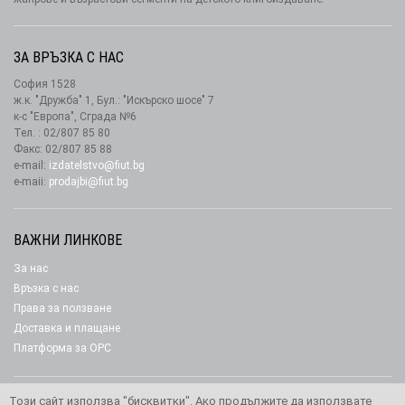
ЗА ВРЪЗКА С НАС
София 1528
ж.к. "Дружба" 1, Бул.: "Искърско шосе" 7
к-с "Европа", Сграда №6
Тел. : 02/807 85 80
Факс: 02/807 85 88
e-mail:
izdatelstvo@fiut.bg
e-maii:
prodajbi@fiut.bg
ВАЖНИ ЛИНКОВЕ
За нас
Връзка с нас
Права за ползване
Доставка и плащане
Платформа за ОРС
Този сайт използва "бисквитки". Ако продължите да използвате