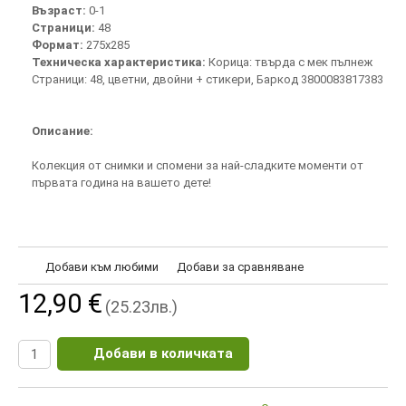
Възраст:
0-1
Страници:
48
Формат:
275х285
Техническа характеристика:
Корица: твърда с мек пълнеж
Страници: 48, цветни, двойни + стикери, Баркод 3800083817383
Описание:
Колекция от снимки и спомени за най-сладките моменти от
първата година на вашето дете!
Добави към любими
Добави за сравняване
12,90 €
(25.23лв.)
Добави в количката