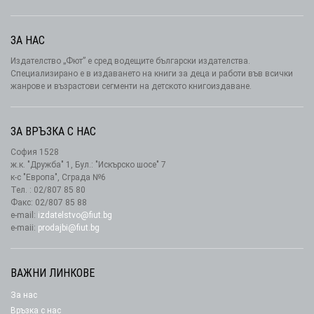
ЗА НАС
Издателство „Фют” е сред водещите български издателства.
Специализирано е в издаването на книги за деца и работи във всички
жанрове и възрастови сегменти на детското книгоиздаване.
ЗА ВРЪЗКА С НАС
София 1528
ж.к. "Дружба" 1, Бул.: "Искърско шосе" 7
к-с "Европа", Сграда №6
Тел. : 02/807 85 80
Факс: 02/807 85 88
e-mail:
izdatelstvo@fiut.bg
e-maii:
prodajbi@fiut.bg
ВАЖНИ ЛИНКОВЕ
За нас
Връзка с нас