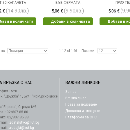
Т 30 КАПАЧЕТА
ВЪВ ФЕРМАТА
ПРИЯТЕ
(14.90лв.)
(9.90лв.)
(9.9
2 €
5,06 €
5,06 €
бави в количката
Добави в количката
Добави в к
 по
1-12 of 146
Покажи
А ВРЪЗКА С НАС
ВАЖНИ ЛИНКОВЕ
офия 1528
За нас
АБОНАМЕНТ
.к. "Дружба" 1, Бул.: "Искърско шосе"
Връзка с нас
Права за ползване
-с "Европа", Сграда №6
Доставка и плащане
ел. : 02/807 85 80
акс: 02/807 85 88
Платформа за ОРС
-mail:
izdatelstvo@fiut.bg
-maii:
prodajbi@fiut.bg