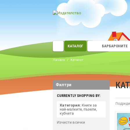
КАТАЛОГ
БАРБАРОНИТЕ
Начало
/
Каталог
КА
Филтри
CURRENTLY SHOPPING BY:
Подреди
Категория:
Книги за
най-малките, пъзели,
кубчета
Изчисти всички