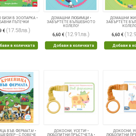
 БИЗИ В ЗООПАРКА •
ДОМАШНИ ЛЮБИМЦИ •
ДОМАШНИ ЖИ
БАВНИ ПЪТЕЧКИ
ЗАВЪРТЕТЕ ВЪЛШЕБНОТО
ЗАВЪРТЕТЕ ВЪ
КОЛЕЛО!
КОЛЕЛ
(17.58лв.)
9 €
(12.91лв.)
(12.
6,60 €
6,60 €
бави в количката
Добави в количката
Добави в к
ИЦА ВЪВ ФЕРМАТА! •
ДОКОСНИ, УСЕТИ! •
ДОКОСНИ, УС
 ШЕФЛЕР • С ПОВЕЧЕ
ЛЮБОПИТНИ ПРЪСТЧЕТА •
ЛЮБОПИТНИ ПР