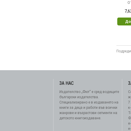
О
7,6
До
Подреди
ЗА НАС
З
Издателство „Фют” е сред водещите
С
български издателства.
ж
Специализирано е в издаването на
7
книги за деца и работи във всички
к
жанрове и възрастови сегменти на
Т
детското книгоиздаване.
Ф
e
e