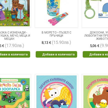
АЗКА С ИЗНЕНАДИ -
В МОРЕТО • ПЪЗЕЛ С
ДОКОСНИ, УС
УШКА, МЕЧО, МЕЦА И
ПРЪЧИЦИ
ЛЮБОПИТНИ ПР
МЕЦАН
ЖИВОТ
(15.90лв.)
8,13 €
(17.90лв.)
(9.9
5 €
5,06 €
бави в количката
Добави в количката
Добави в к