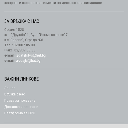
жанрове и възрастови сегменти на детското книгоиздаване.
ЗА ВРЪЗКА С НАС
София 1528
ж.к. "Дружба" 1, Бул.: "Искърско шосе" 7
к-с "Европа", Сграда №6
Тел. : 02/807 85 80
Факс: 02/807 85 88
e-mail:
izdatelstvo@fiut.bg
e-maii:
prodajbi@fiut.bg
ВАЖНИ ЛИНКОВЕ
За нас
Връзка с нас
Права за ползване
Доставка и плащане
Платформа за ОРС