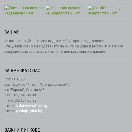
ЗА НАС
Издателство „Фют” е сред водещите български издателства.
Специализирано е в издаването на книги за деца и работи във всички
жанрове и възрастови сегменти на детското книгоиздаване.
ЗА ВРЪЗКА С НАС
София 1528
ж.к. "Дружба" 1, Бул.: "Искърско шосе" 7
к-с "Европа", Сграда №6
Тел. : 02/807 85 80
Факс: 02/807 85 88
e-mail:
izdatelstvo@fiut.bg
e-maii:
prodajbi@fiut.bg
ВАЖНИ ЛИНКОВЕ